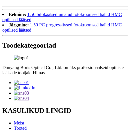
Eelmine:
1.56 bifokaalsed ümarad fotokroomsed hallid HMC
optilised läätsed
Järgmine:
1.59 PC progressiivsed fotokroomsed hallid HMC
optilised läätsed
Toode
kategooriad
Danyang Boris Optical Co., Ltd. on üks professionaalseid optiliste
läätsede tootjaid Hiinas.
KASULIKUD LINGID
Meist
Tooted