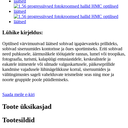
Lühike kirjeldus:
Optilised värvimuutvad läätsed sobivad igapäevasteks prillideks,
sobivad siseruumides kontorisse ja õues sportimiseks. Eriti sobivad
need puhkusele, äärmuslikele töötajatele rannas, lumel või troopikas,
fotograafia, turismi, kalapüügi entusiastidele, keskealistele ja
eakatele inimestele või silmade valguskartusele, päikeseprillide
kandmise vajadusele lühinägelikkuse korral, siseruumides ja
välitingimustes sageli vahelduvate teismeliste seas ning moe ja
noorte gruppide poole püüdlemiseks.
Saada meile e-kiri
Toote üksikasjad
Tootesildid