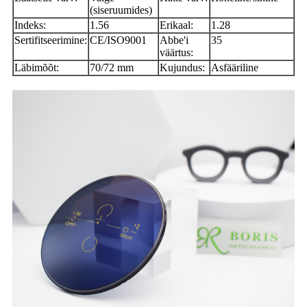
(siseruumides)
Indeks:
1.56
Erikaal:
1.28
Sertifitseerimine:
CE/ISO9001
Abbe'i
35
väärtus:
Läbimõõt:
70/72 mm
Kujundus:
Asfääriline