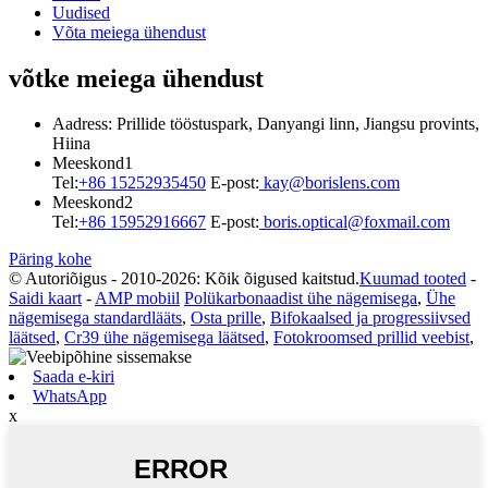
Uudised
Võta meiega ühendust
võtke meiega ühendust
Aadress: Prillide tööstuspark, Danyangi linn, Jiangsu provints,
Hiina
Meeskond1
Tel:
+86 15252935450
E-post:
kay@borislens.com
Meeskond2
Tel:
+86 15952916667
E-post:
boris.optical@foxmail.com
Päring kohe
© Autoriõigus - 2010-2026: Kõik õigused kaitstud.
Kuumad tooted
-
Saidi kaart
-
AMP mobiil
Polükarbonaadist ühe nägemisega
,
Ühe
nägemisega standardlääts
,
Osta prille
,
Bifokaalsed ja progressiivsed
läätsed
,
Cr39 ühe nägemisega läätsed
,
Fotokroomsed prillid veebist
,
Saada e-kiri
WhatsApp
x