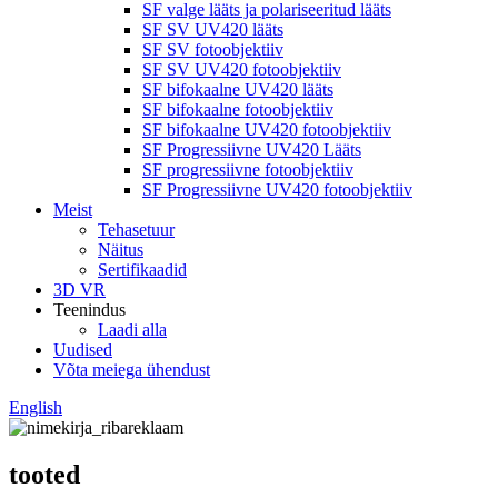
SF valge lääts ja polariseeritud lääts
SF SV UV420 lääts
SF SV fotoobjektiiv
SF SV UV420 fotoobjektiiv
SF bifokaalne UV420 lääts
SF bifokaalne fotoobjektiiv
SF bifokaalne UV420 fotoobjektiiv
SF Progressiivne UV420 Lääts
SF progressiivne fotoobjektiiv
SF Progressiivne UV420 fotoobjektiiv
Meist
Tehasetuur
Näitus
Sertifikaadid
3D VR
Teenindus
Laadi alla
Uudised
Võta meiega ühendust
English
tooted