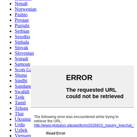
Nepali
Norwegian
Pashto
Persian
Punjabi
Serbian
Sesotho
Sinhala
Slovak
Slovenian
Somali
Samoan
Scots Gaelic
Shona
Sindhi
Sundanese
Swahili
Tajik
Tamil
Telugu
Thai
Ukrainian
Urdu
Uzbek
Vietnamese