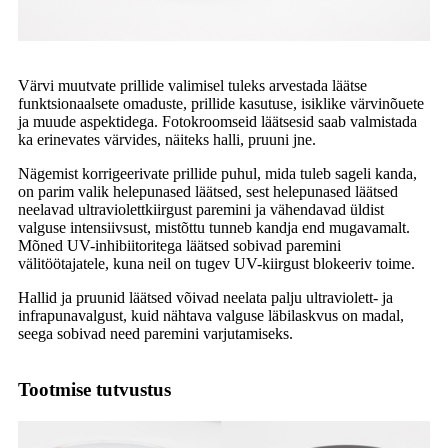
Värvi muutvate prillide valimisel tuleks arvestada läätse
funktsionaalsete omaduste, prillide kasutuse, isiklike värvinõuete
ja muude aspektidega. Fotokroomseid läätsesid saab valmistada
ka erinevates värvides, näiteks halli, pruuni jne.
Nägemist korrigeerivate prillide puhul, mida tuleb sageli kanda,
on parim valik helepunased läätsed, sest helepunased läätsed
neelavad ultraviolettkiirgust paremini ja vähendavad üldist
valguse intensiivsust, mistõttu tunneb kandja end mugavamalt.
Mõned UV-inhibiitoritega läätsed sobivad paremini
välitöötajatele, kuna neil on tugev UV-kiirgust blokeeriv toime.
Hallid ja pruunid läätsed võivad neelata palju ultraviolett- ja
infrapunavalgust, kuid nähtava valguse läbilaskvus on madal,
seega sobivad need paremini varjutamiseks.
Tootmise tutvustus