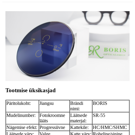
Tootmise üksikasjad
Päritolukoht:
Jiangsu
Brändi
BORIS
nimi:
Mudelinumber:
Fotokroomne
Läätsede
SR-55
lääts
materjal:
Nägemise efekt:
Progressiivne
Kattekile:
HC/HMC/SHMC
Läätsede värv:
Valge
Katte värv:
Roheline/sinine