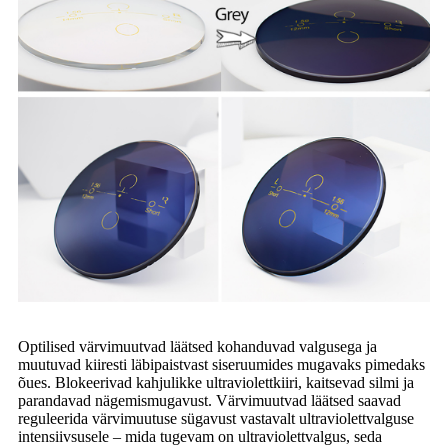
Optilised värvimuutvad läätsed kohanduvad valgusega ja
muutuvad kiiresti läbipaistvast siseruumides mugavaks pimedaks
õues. Blokeerivad kahjulikke ultraviolettkiiri, kaitsevad silmi ja
parandavad nägemismugavust. Värvimuutvad läätsed saavad
reguleerida värvimuutuse sügavust vastavalt ultraviolettvalguse
intensiivsusele – mida tugevam on ultraviolettvalgus, seda