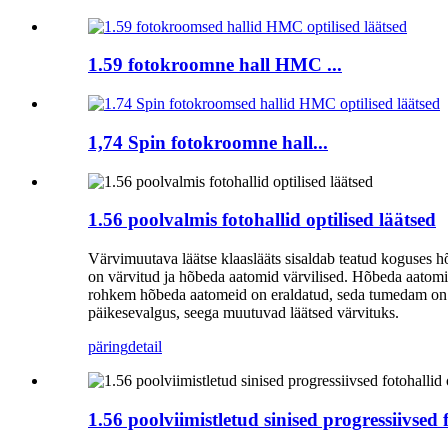
1.59 fotokroomne hall HMC ...
1,74 Spin fotokroomne hall...
1.56 poolvalmis fotohallid optilised läätsed
Värvimuutava läätse klaaslääts sisaldab teatud koguses hõ
on värvitud ja hõbeda aatomid värvilised. Hõbeda aatom
rohkem hõbeda aatomeid on eraldatud, seda tumedam on 
päikesevalgus, seega muutuvad läätsed värvituks.
päring
detail
1.56 poolviimistletud sinised progressiivsed f