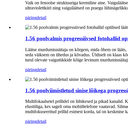
Vaik on fenoolse struktuuriga keemiline aine. Vaigulääts
ultraviolettkiiri ning vaiguläätsed on praegu lühinägelikk
päring
detail
1.56 poolvalmis progressiivsed fotohallid opt
Läätse murdumisnäitaja on kõrgem, mida õhem on lääts, 
seda väiksem on tihedus ja kõvadus. Üldiselt on klaas 
turul olevate vaigutükkide kõige levinum murdumisnäita
päring
detail
1.56 poolviimistletud sinise lõikega progressi
Multifokaalsetel prillidel on lühikesed ja pikad kanalid. 
elustiiliga, kes sageli oma mobiiltelefone vaatavad. Sil
multifokuseeritud prillid esimest korda, tal on keskmise k
päring
detail