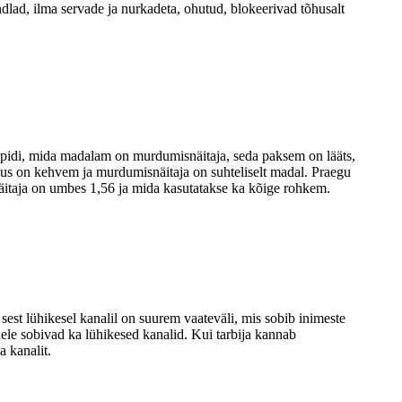
dlad, ilma servade ja nurkadeta, ohutud, blokeerivad tõhusalt
pidi, mida madalam on murdumisnäitaja, seda paksem on lääts,
us on kehvem ja murdumisnäitaja on suhteliselt madal. Praegu
äitaja on umbes 1,56 ja mida kasutatakse ka kõige rohkem.
 sest lühikesel kanalil on suurem vaateväli, mis sobib inimeste
dele sobivad ka lühikesed kanalid. Kui tarbija kannab
a kanalit.