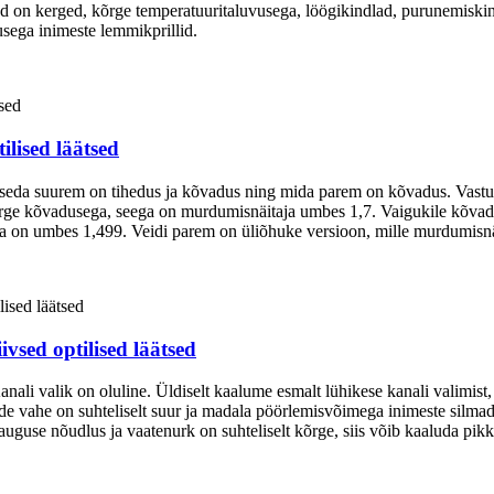
ed on kerged, kõrge temperatuuritaluvusega, löögikindlad, purunemiskin
usega inimeste lemmikprillid.
ilised läätsed
seda suurem on tihedus ja kõvadus ning mida parem on kõvadus. Vastu
kõrge kõvadusega, seega on murdumisnäitaja umbes 1,7. Vaigukile kõvad
ja on umbes 1,499. Veidi parem on üliõhuke versioon, mille murdumisn
ivsed optilised läätsed
Kanali valik on oluline. Üldiselt kaalume esmalt lühikese kanali valimist,
made vahe on suhteliselt suur ja madala pöörlemisvõimega inimeste silma
auguse nõudlus ja vaatenurk on suhteliselt kõrge, siis võib kaaluda pikk