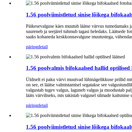
1.56 poolviimistletud sinise lõikega bifokaals
Päikesevalguse käes muutub läätse värvus tumedamaks ja v
suureneb ja seejärel tuhmub tagasi heledaks. Läätsede fo
saaks kohaneda keskkonnavalguse muutustega, vähendada 
päring
detail
1.56 poolvalmis bifokaalsed hallid optilised 
Üldiselt ei paku värvi muutvad lühinägelikkuse prillid mit
on see, et läätse valmistamisel segatakse see valgustundl
valgustab tugev valgus, laguneb valgus ja moodustab palju
lääts värviliseks, mis takistab valgusel silmade kaitsmise
päring
detail
1.56 poolviimistletud sinise lõikega bifokaal