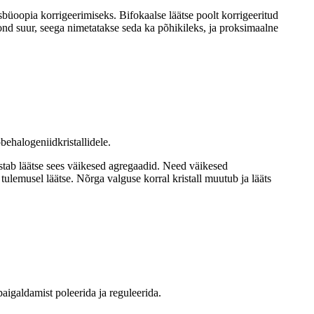
sbüoopia korrigeerimiseks. Bifokaalse läätse poolt korrigeeritud
ond suur, seega nimetatakse seda ka põhikileks, ja proksimaalne
ehalogeniidkristallidele.
ustab läätse sees väikesed agregaadid. Need väikesed
lemusel läätse. Nõrga valguse korral kristall muutub ja lääts
paigaldamist poleerida ja reguleerida.