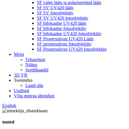
SF valge lääts ja polariseeritud lääts
SF SV UV420 lääts
SF SV fotoobjektiiv
SF SV UV420 fotoobjektiiv
SF bifokaalne UV420 lääts
SF bifokaalne fotoobjektiiv
SF bifokaalne UV420 fotoobjektiiv
SF Progressiivne UV420 Lääts
SF progressiivne fotoobjektiiv
SF Progressiivne UV420 fotoobjektiiv
Meist
Tehasetuur
Näitus
Sertifikaadid
3D VR
Teenindus
Laadi alla
Uudised
Võta meiega ühendust
English
tooted