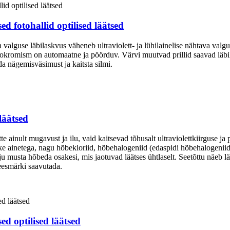
ed fotohallid optilised läätsed
alguse läbilaskvus väheneb ultraviolett- ja lühilainelise nähtava valg
tokromism on automaatne ja pöörduv. Värvi muutvad prillid saavad läbi
nägemisväsimust ja kaitsta silmi.
läätsed
te ainult mugavust ja ilu, vaid kaitsevad tõhusalt ultraviolettkiirguse 
ike ainetega, nagu hõbekloriid, hõbehalogeniid (edaspidi hõbehalogenii
 musta hõbeda osakesi, mis jaotuvad läätses ühtlaselt. Seetõttu näeb lä
 eesmärki saavutada.
sed optilised läätsed