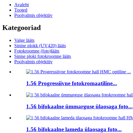
Avaleht
Tooted
Poolvalmis objektiiv
Kategooriad
Valge lääts
Sinine plokk (UV420) lääts
Fotokroomne (foto)lääts
Sinise ploki fotokroomne lääts
Poolvalmis objektiiv
1.56 Progressiivne fotokromaatiline...
1.56 bifokaalne ümmarguse ülaosaga foto...
1.56 bifokaalne lameda ülaosaga foto...