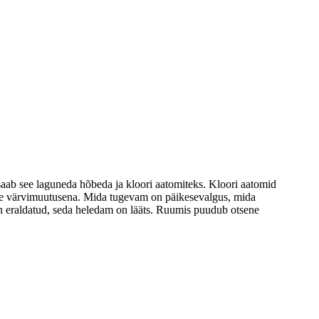
s saab see laguneda hõbeda ja kloori aatomiteks. Kloori aatomid
tse värvimuutusena. Mida tugevam on päikesevalgus, mida
 eraldatud, seda heledam on lääts. Ruumis puudub otsene