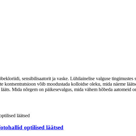
bekloriidi, sensibilisaatorit ja vaske. Lühilainelise valguse tingimuste
ite kontsentratsioon võib moodustada kolloidse oleku, mida näeme lää
lääts. Mida nõrgem on päikesevalgus, mida vähem hõbeda aatomeid on
otohallid optilised läätsed