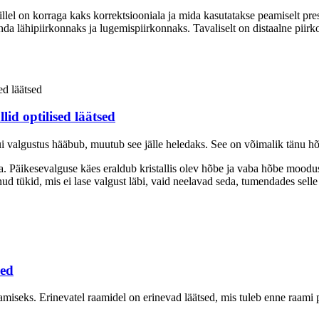
illel on korraga kaks korrektsiooniala ja mida kasutatakse peamiselt pre
da lähipiirkonnaks ja lugemispiirkonnaks. Tavaliselt on distaalne piirk
lid optilised läätsed
 valgustus hääbub, muutub see jälle heledaks. See on võimalik tänu hõb
vana. Päikesevalguse käes eraldub kristallis olev hõbe ja vaba hõbe mood
ükid, mis ei lase valgust läbi, vaid neelavad seda, tumendades selle tu
sed
tamiseks. Erinevatel raamidel on erinevad läätsed, mis tuleb enne raami 