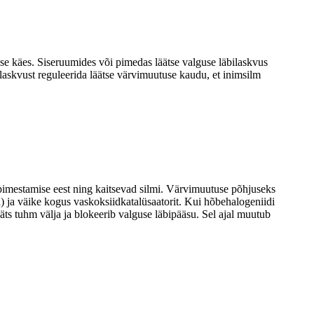
use käes. Siseruumides või pimedas läätse valguse läbilaskvus
laskvust reguleerida läätse värvimuutuse kaudu, et inimsilm
ja pimestamise eest ning kaitsevad silmi. Värvimuutuse põhjuseks
d) ja väike kogus vaskoksiidkatalüsaatorit. Kui hõbehalogeniidi
äts tuhm välja ja blokeerib valguse läbipääsu. Sel ajal muutub