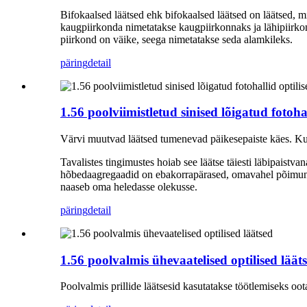
Bifokaalsed läätsed ehk bifokaalsed läätsed on läätsed, m
kaugpiirkonda nimetatakse kaugpiirkonnaks ja lähipiirkon
piirkond on väike, seega nimetatakse seda alamkileks.
päring
detail
1.56 poolviimistletud sinised lõigatud fotohal
Värvi muutvad läätsed tumenevad päikesepaiste käes. Kui
Tavalistes tingimustes hoiab see läätse täiesti läbipaist
hõbedaagregaadid on ebakorrapärased, omavahel põimunud t
naaseb oma heledasse olekusse.
päring
detail
1.56 poolvalmis ühevaatelised optilised läät
Poolvalmis prillide läätsesid kasutatakse töötlemiseks oo