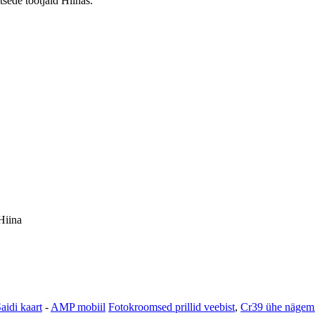
tsede tootjaid Hiinas.
Hiina
aidi kaart
-
AMP mobiil
Fotokroomsed prillid veebist
,
Cr39 ühe nägemi