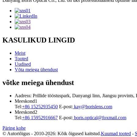
Danyang Boris Optical Co., Ltd. on üks professionaalseid optiliste lää
KASULIKUD LINGID
Meist
Tooted
Uudised
Võta meiega ühendust
võtke meiega ühendust
Aadress: Prillide tööstuspark, Danyangi linn, Jiangsu provints, 
Meeskond1
Tel:
+86 15252935450
E-post:
kay@borislens.com
Meeskond2
Tel:
+86 15952916667
E-post:
boris.optical@foxmail.com
Päring kohe
© Autoriõigus - 2010-2026: Kõik õigused kaitstud.
Kuumad tooted
-
S