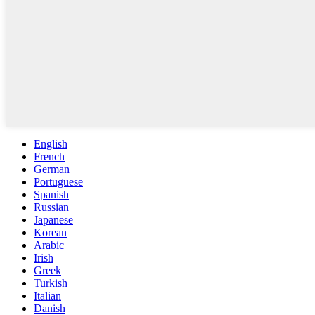
English
French
German
Portuguese
Spanish
Russian
Japanese
Korean
Arabic
Irish
Greek
Turkish
Italian
Danish