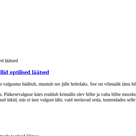
lid optilised läätsed
 valgustus hääbub, muutub see jälle heledaks. See on võimalik tänu hõb
vana. Päikesevalguse käes eraldub kristallis olev hõbe ja vaba hõbe mood
ükid, mis ei lase valgust läbi, vaid neelavad seda, tumendades selle tu