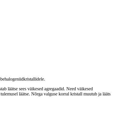
ehalogeniidkristallidele.
ustab läätse sees väikesed agregaadid. Need väikesed
lemusel läätse. Nõrga valguse korral kristall muutub ja lääts