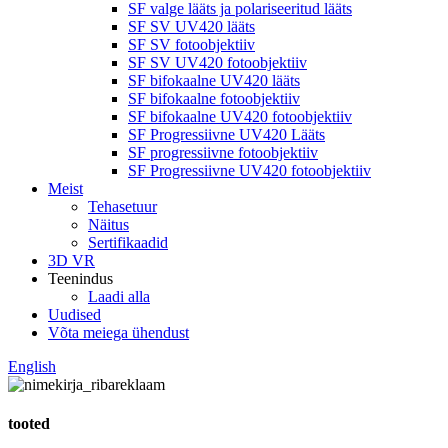
SF valge lääts ja polariseeritud lääts
SF SV UV420 lääts
SF SV fotoobjektiiv
SF SV UV420 fotoobjektiiv
SF bifokaalne UV420 lääts
SF bifokaalne fotoobjektiiv
SF bifokaalne UV420 fotoobjektiiv
SF Progressiivne UV420 Lääts
SF progressiivne fotoobjektiiv
SF Progressiivne UV420 fotoobjektiiv
Meist
Tehasetuur
Näitus
Sertifikaadid
3D VR
Teenindus
Laadi alla
Uudised
Võta meiega ühendust
English
tooted