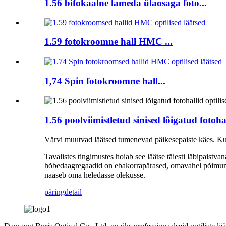
1.56 bifokaalne lameda ülaosaga foto...
1.59 fotokroomne hall HMC ...
1,74 Spin fotokroomne hall...
1.56 poolviimistletud sinised lõigatud fotohal
Värvi muutvad läätsed tumenevad päikesepaiste käes. Kui
Tavalistes tingimustes hoiab see läätse täiesti läbipaist
hõbedaagregaadid on ebakorrapärased, omavahel põimunud t
naaseb oma heledasse olekusse.
päring
detail