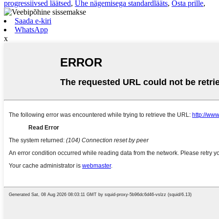
progressiivsed läätsed
,
Ühe nägemisega standardlääts
,
Osta prille
,
Saada e-kiri
WhatsApp
x