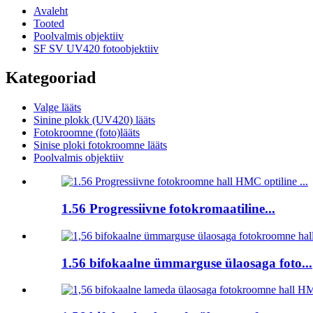
Avaleht
Tooted
Poolvalmis objektiiv
SF SV UV420 fotoobjektiiv
Kategooriad
Valge lääts
Sinine plokk (UV420) lääts
Fotokroomne (foto)lääts
Sinise ploki fotokroomne lääts
Poolvalmis objektiiv
1.56 Progressiivne fotokromaatiline...
1.56 bifokaalne ümmarguse ülaosaga foto...